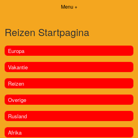
Menu +
Reizen Startpagina
Europa
Vakantie
Reizen
Overige
Rusland
Afrika